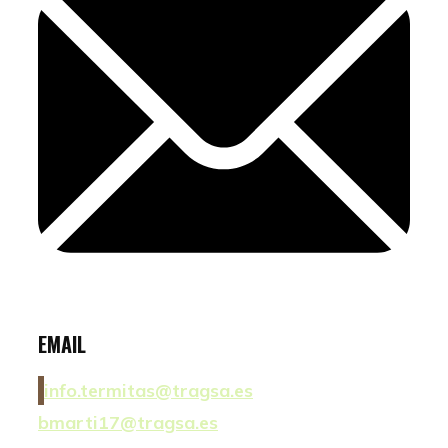
EMAIL
info.termitas@tragsa.es
bmarti17@tragsa.es