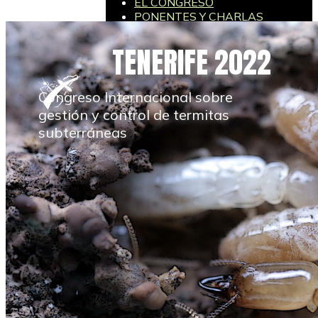
EL CONGRESO
PONENTES Y CHARLAS
GRABACION
TENERIFE 2022
Congreso Internacional sobre
gestión y control de termitas
subterráneas